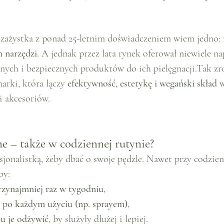
izażystka z ponad 25-letnim doświadczeniem wiem jedno: 
h narzędzi
. A jednak przez lata rynek oferował niewiele n
nych i bezpiecznych produktów do ich pielęgnacji.Tak zrod
rki, która łączy 
efektywność, estetykę i wegański skład
 
 i akcesoriów.
e – także w codziennej rutynie?
sjonalistką, żeby dbać o swoje pędzle. Nawet przy codzie
by:
przynajmniej raz w tygodniu
,
 po każdym użyciu (np. sprayem)
,
su je odżywić
, by służyły dłużej i lepiej.