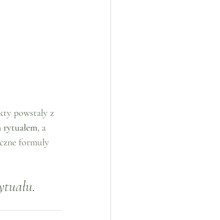
kty powstały z 
m rytuałem
, a 
czne formuły 
ytuału.