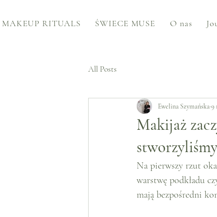
MAKEUP RITUALS
ŚWIECE MUSE
O nas
Jo
All Posts
Ewelina Szymańska
9 
Makijaż zacz
stworzyliśmy
Na pierwszy rzut oka 
warstwę podkładu czy
mają bezpośredni kon