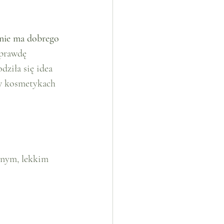
nie ma dobrego 
aprawdę 
ziła się idea 
w kosmetykach 
nnym, lekkim 