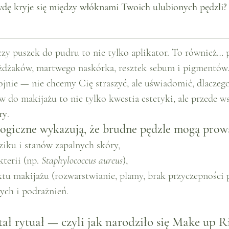
wdę kryje się między włóknami Twoich ulubionych pędzli?
czy puszek do pudru to nie tylko aplikator. To również… 
ożdżaków, martwego naskórka, resztek sebum i pigmentów
jnie — nie chcemy Cię straszyć, ale uświadomić, dlaczeg
w do makijażu to nie tylko kwestia estetyki, ale przede w
ry
.
ogiczne wykazują, że brudne pędzle mogą prow
ziku i stanów zapalnych skóry,
terii (np. 
Staphylococcus aureus
),
ktu makijażu (rozwarstwianie, plamy, brak przyczepności
nych i podrażnień.
ał rytuał — czyli jak narodziło się Make up R