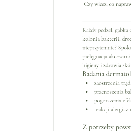
Czy wiesz, co napra
Każdy pędzel, gąbka 
kolonia bakterii, dr
nieprzyjemnie? Spoko
pielęgnacja akcesorió
higieny i zdrowia skó
Badania dermatol
zaostrzenia trąd
przenoszenia bak
pogorszenia efe
reakcji alergicz
Z potrzeby powst