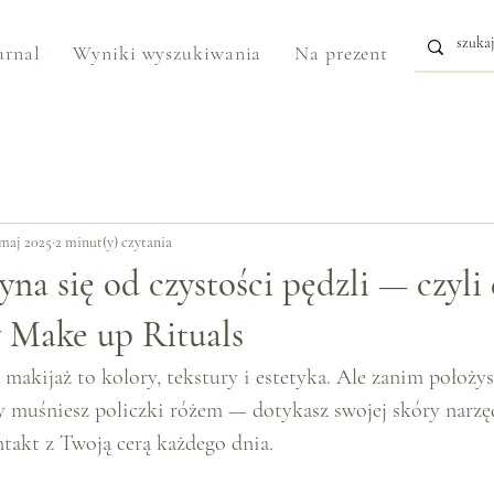
urnal
Wyniki wyszukiwania
Na prezent
maj 2025
2 minut(y) czytania
yna się od czystości pędzli — czyli
 Make up Rituals
makijaż to kolory, tekstury i estetyka. Ale zanim położys
 muśniesz policzki różem — dotykasz swojej skóry narzęd
takt z Twoją cerą każdego dnia.