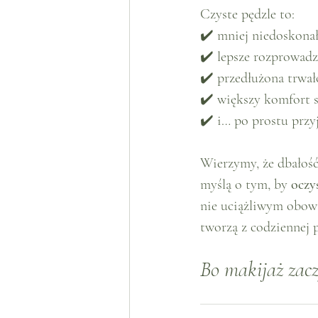
Czyste pędzle to:
✔️ mniej niedoskonał
✔️ lepsze rozprowad
✔️ przedłużona trwał
✔️ większy komfort s
✔️ i… po prostu przy
Wierzymy, że dbałość
myślą o tym, by 
oczy
nie uciążliwym obowi
tworzą z codziennej p
Bo makijaż zacz