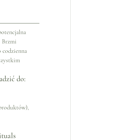
potencjalna 
. Brzmi 
o codzienna 
szystkim 
adzić do:
 produktów),
ituals