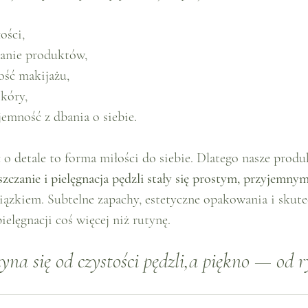
ości,
zanie produktów,
ość makijażu,
kóry,
jemność z dbania o siebie.
 o detale to forma miłości do siebie. Dlatego nasze produ
szczanie i pielęgnacja pędzli stały się prostym, przyjemny
ązkiem. Subtelne zapachy, estetyczne opakowania i skute
ielęgnacji coś więcej niż rutynę.
yna się od czystości pędzli,a piękno — od r