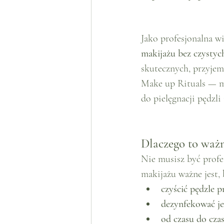
Jako profesjonalna w
makijażu bez czystyc
skutecznych, przyjem
Make up Rituals — ma
do pielęgnacji pędzli
Dlaczego to ważn
Nie musisz być profe
makijażu ważne jest, 
czyścić pędzle 
dezynfekować je
od czasu do cza