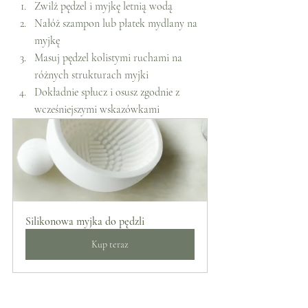
Zwilż pędzel i myjkę letnią wodą
Nałóż szampon lub płatek mydlany na 
myjkę
Masuj pędzel kolistymi ruchami na 
różnych strukturach myjki
Dokładnie spłucz i osusz zgodnie z 
wcześniejszymi wskazówkami
Silikonowa myjka do pędzli
Kup teraz