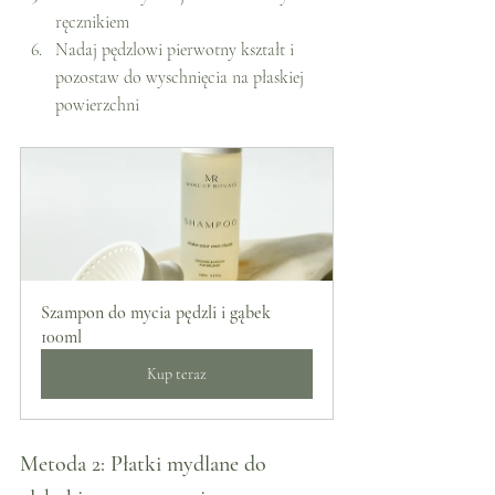
ręcznikiem
Nadaj pędzlowi pierwotny kształt i 
pozostaw do wyschnięcia na płaskiej 
powierzchni
Szampon do mycia pędzli i gąbek 
100ml
Kup teraz
Metoda 2: Płatki mydlane do 