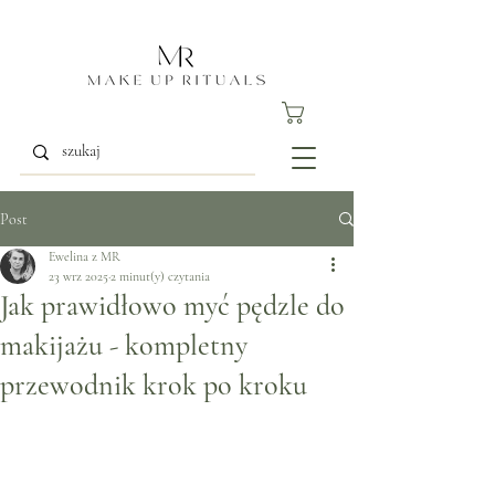
Post
Ewelina z MR
23 wrz 2025
2 minut(y) czytania
Jak prawidłowo myć pędzle do
makijażu - kompletny
przewodnik krok po kroku