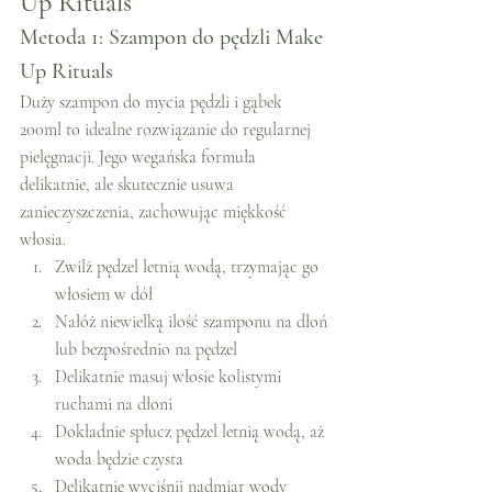
Up Rituals
Metoda 1: Szampon do pędzli Make 
Up Rituals
Duży szampon do mycia pędzli i gąbek 
200ml to idealne rozwiązanie do regularnej 
pielęgnacji. Jego wegańska formuła 
delikatnie, ale skutecznie usuwa 
zanieczyszczenia, zachowując miękkość 
włosia.
Zwilż pędzel letnią wodą, trzymając go 
włosiem w dół
Nałóż niewielką ilość szamponu na dłoń 
lub bezpośrednio na pędzel
Delikatnie masuj włosie kolistymi 
ruchami na dłoni
Dokładnie spłucz pędzel letnią wodą, aż 
woda będzie czysta
Delikatnie wyciśnij nadmiar wody 