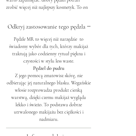
warto zapamiętać: dobry pędzel potrafi
zrobić więcej niż najlepszy kosmetyk. To on
decyduje, czy podkład będzie wyglądał jak
druga skóra, czy róż da świeży rumieniec, a
Odkryj zastosowanie tego pędzla
rozświetlacz subtelnie podkreśli kości
policzkowe. Ale jak się w tym wszystkim nie
Pędzle MR to więcej niż narzędzie to
pogubić? Który pędzel wybrać duży, skośny,
świadomy wybór dla tych, którzy makijaż
płaski czy stożkowy?
traktują jako codzienny rytuał piękna i
czystości w stylu less waste.
Pędzle Make up Rituals to połączenie
Pędzel do pudru
funkcjonalnego designu z dbałością o detale.
Z jego pomocą zmatowisz skórę, nie
Rączki wykonane z naturalnego drewna
odbierając jej naturalnego blasku. Wegańskie
orzechowego doskonale leżą w dłoni,
włosie rozprowadza produkt cienką
zapewniając pełną kontrolę nad aplikacją
warstwą, dzięki czemu makijaż wygląda
makijażu.
lekko i świeżo. To podstawa dobrze
Miękkie, wegańskie włosie syntetyczne
utrwalonego makijażu bez ciężkości i
zostało dobrane tak, by wiernie
nadmiaru.
odwzorowywać właściwości naturalnych
włókien, gwarantując delikatność dla skóry