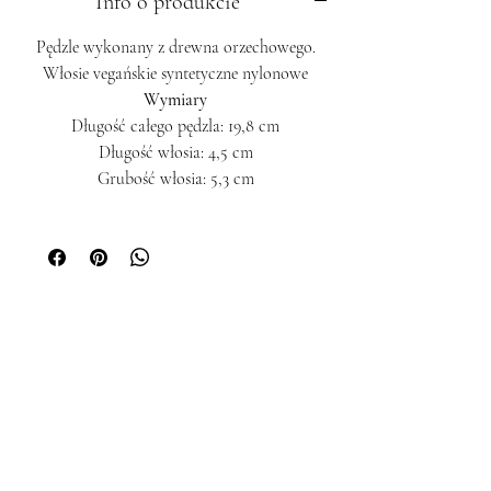
Info o produkcie
oraz precyzyjne nakładanie produktów
zarówno sypkich, jak i kremowych. Każdy
Pędzle wykonany z drewna orzechowego.
pędzel umożliwia stworzenie idealnego
Włosie vegańskie syntetyczne nylonowe
makijażu, bez smug i prześwitów, przy
Wymiary
jednoczesnym zachowaniu komfortu i
Długość całego pędzla: 19,8 cm
higieny pracy.
Długość włosia: 4,5 cm
Grubość włosia: 5,3 cm